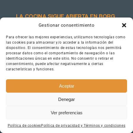
LA COCINA SIGUE ABIERTA EN
BORG
.
Gestionar consentimiento
Mientras tanto, os esperamos con los
brazos abiertos en BORG, nuestra otra
Para ofrecer las mejores experiencias, utilizamos tecnologías como
las cookies para almacenar y/o acceder a la información del
casa, donde podéis seguir disfrutando de
dispositivo. El consentimiento de estas tecnologías nos permitirá
la misma calidad y calidez con una nueva
procesar datos como el comportamiento de navegación o las
propuesta gastronómica.
identificaciones únicas en este sitio. No consentir o retirar el
consentimiento, puede afectar negativamente a ciertas
características y funciones.
¡Gracias por vuestro apoyo!
Aceptar
Denegar
Ver preferencias
Política de cookies
Política de privacidad y Términos y condiciones